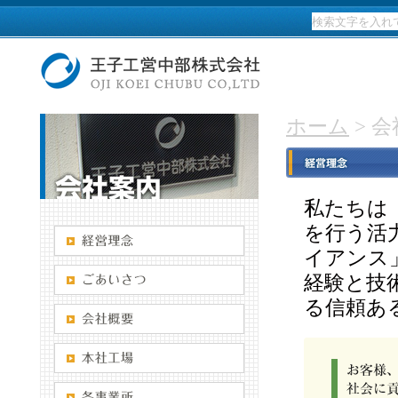
ホーム
> 
私たちは
を行う活
イアンス
経験と技
る信頼あ