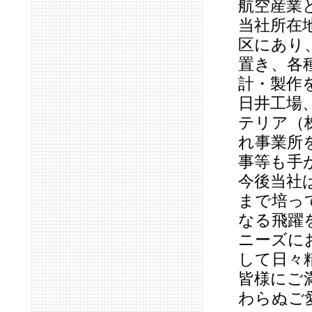
航空産業
当社所在
区にあり
置き、各
計・製作
日井工場
テリア（
れ事業所
事等も手
今後当社
まで培っ
なる飛躍
ニーズに
して日々
皆様にご
わらぬご