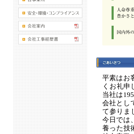
平素はお
くお礼申
当社は1
会社とし
て参りま
今日では
養った技